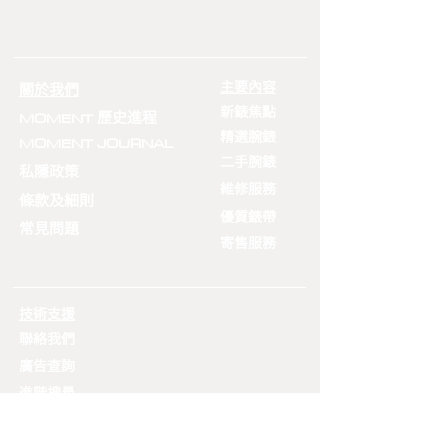
主要內容
關於我們
新錶焦點
MOMENT
歷史進程
精選腕錶
MOMENT JOURNAL
二手腕錶
私隱政策
​維修服務
條款及細則
​優質錶帶
常見問題
寄售服務
技術支援
聯絡我們
廣告查詢
​進階搜尋
​品牌一覽